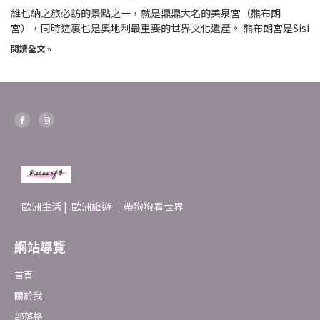
維也納之旅必訪的景點之一，就是鼎鼎大名的美泉宮（熊布朗
宮），同時這裏也是奧地利最重要的世界文化遺產。 熊布朗宮是Sisi
閱讀全文 »
F
I
a
n
c
s
e
t
b
a
o
g
o
r
k
a
-
m
f
歐洲生活 | 歐洲旅遊 ｜帶狗狗看世界
網站導覽
首頁
關於我
部落格