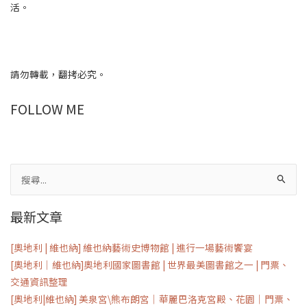
活。
請勿轉載，翻拷必究。
FOLLOW ME
搜
尋
最新文章
關
鍵
[奧地利 | 維也納] 維也納藝術史博物館 | 進行一場藝術饗宴
字:
[奧地利｜維也納]奧地利國家圖書館 | 世界最美圖書館之一 | 門票、
交通資訊整理
[奧地利|維也納] 美泉宮\熊布朗宮｜華麗巴洛克宮殿、花園｜門票、