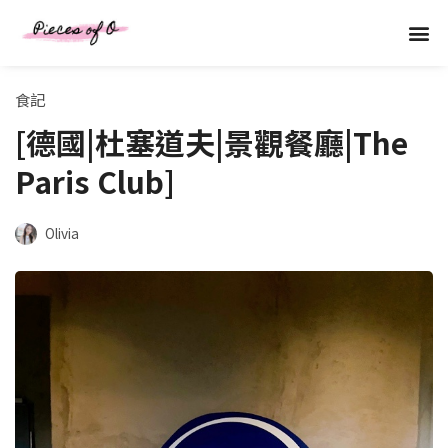
跳
選
至
主
單
要
食記
內
[德國|杜塞道夫|景觀餐廳|The
容
Paris Club]
Olivia